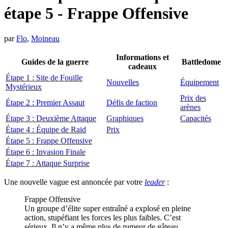
étape 5 - Frappe Offensive
par
Flo
,
Moineau
Informations et
Guides de la guerre
Battledome
cadeaux
Étape 1 : Site de Fouille
Nouvelles
Équipement
Mystérieux
Prix des
Étape 2 : Premier Assaut
Défis de faction
arènes
Étape 3 : Deuxième Attaque
Graphiques
Capacités
Étape 4 : Équipe de Raid
Prix
Étape 5 : Frappe Offensive
Étape 6 : Invasion Finale
Étape 7 : Attaque Surprise
Une nouvelle vague est annoncée par votre
leader
:
Frappe Offensive
Un groupe d’élite super entraîné a explosé en pleine
action, stupéfiant les forces les plus faibles. C’est
sérieux. Il n’y a même plus de rumeur de gâteau.