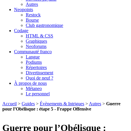
Autres
Neopoints
Restock
Bourse
Club gastronomique
Codage
HTML & CSS
Graphiques
Neoforums
Communauté franco
Langue
Podiums
Répertoires
Divertissement
Quoi de neuf ?
À propos de nous
Métaneo
Le personnel
Accueil
>
Guides
>
Évènements & Intrigues
>
Autres
>
Guerre
pour l’Obélisque : étape 5 - Frappe Offensive
Guerre pour l’Obélisque :