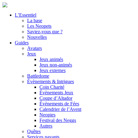
L’Essentiel
La base
Les Neopets
Saviez-vous que ?
Nouvelles
Guides
Avatars
Jeux
Jeux animés
Jeux non-animés
Jeux externes
Battledome
Évènements & Intrigues
Coin Charité
Évènements Jeux
Coupe d’Altador
Évènements de Fées
Calendrier de l’Avent
Neopies
Festival des Neggs
Autres
Quêtes
Services payants