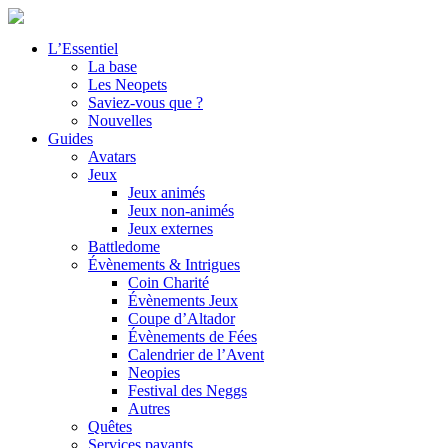
L’Essentiel
La base
Les Neopets
Saviez-vous que ?
Nouvelles
Guides
Avatars
Jeux
Jeux animés
Jeux non-animés
Jeux externes
Battledome
Évènements & Intrigues
Coin Charité
Évènements Jeux
Coupe d’Altador
Évènements de Fées
Calendrier de l’Avent
Neopies
Festival des Neggs
Autres
Quêtes
Services payants