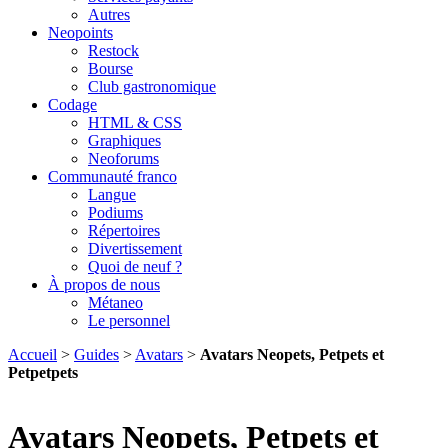
Autres
Neopoints
Restock
Bourse
Club gastronomique
Codage
HTML & CSS
Graphiques
Neoforums
Communauté franco
Langue
Podiums
Répertoires
Divertissement
Quoi de neuf ?
À propos de nous
Métaneo
Le personnel
Accueil
>
Guides
>
Avatars
>
Avatars Neopets, Petpets et
Petpetpets
Avatars Neopets, Petpets et