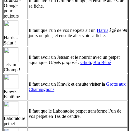
Grundo -
Il faut avoir un Grundo Orange, et ensuite aller voir
Orange
sa fiche.
pour
toujours
Il faut que l’un de vos neopets ait un
Harris
âgé de 99
jours ou plus, et ensuite aller voir sa fiche.
Harris -
Salut !
Il faut avoir un Jetsam et le nourrir avec un petpet
aquatique.
Objets proposé :
Ghoti
,
Blu Bébé
Jetsam
Chomp !
Il faut avoir un Krawk et ensuite visiter la
Grotte aux
Champignons
.
Krawk -
Fantôme
Il faut que le Laboratoire petpet transforme l’un de
vos petpet en Tas de cendre.
Laboratoire
petpet