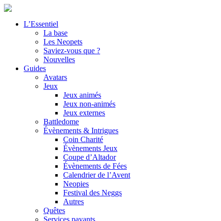
L’Essentiel
La base
Les Neopets
Saviez-vous que ?
Nouvelles
Guides
Avatars
Jeux
Jeux animés
Jeux non-animés
Jeux externes
Battledome
Évènements & Intrigues
Coin Charité
Évènements Jeux
Coupe d’Altador
Évènements de Fées
Calendrier de l’Avent
Neopies
Festival des Neggs
Autres
Quêtes
Services payants