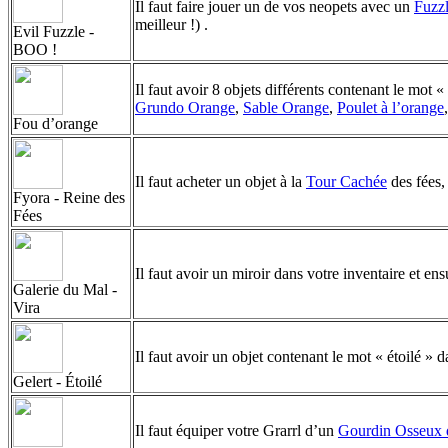
Il faut faire jouer un de vos neopets avec un
Fuzz
meilleur !) .
Evil Fuzzle -
BOO !
Il faut avoir 8 objets différents contenant le mot «
Grundo Orange
,
Sable Orange
,
Poulet à l’orange
Fou d’orange
Il faut acheter un objet à la
Tour Cachée
des fées,
Fyora - Reine des
Fées
Il faut avoir un miroir dans votre inventaire et ens
Galerie du Mal -
Vira
Il faut avoir un objet contenant le mot « étoilé » d
Gelert - Étoilé
Il faut équiper votre Grarrl d’un
Gourdin Osseux d