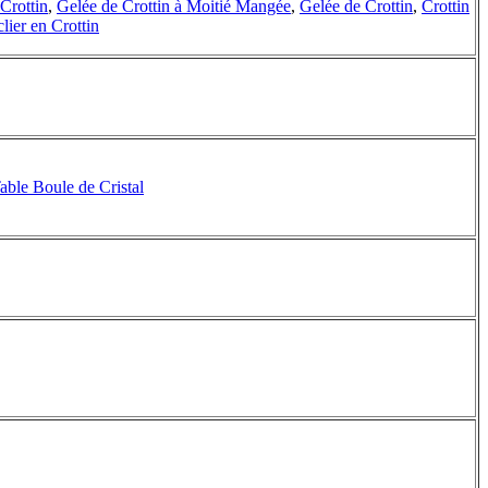
Crottin
,
Gelée de Crottin à Moitié Mangée
,
Gelée de Crottin
,
Crottin
lier en Crottin
able Boule de Cristal