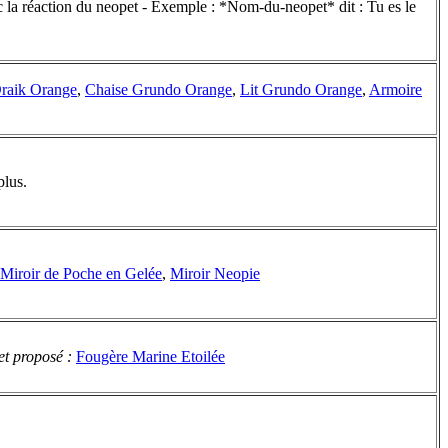
vec la réaction du neopet - Exemple : *Nom-du-neopet* dit : Tu es le
raik Orange
,
Chaise Grundo Orange
,
Lit Grundo Orange
,
Armoire
plus.
Miroir de Poche en Gelée
,
Miroir Neopie
et proposé :
Fougère Marine Etoilée