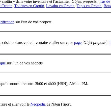
 crottin » dans votre inventaire et l’actualiser.
Objets proposés :
Tas de 
 Crottin
,
Toilettes en Crottin
,
Lavabo en Crottin
,
Tapis en Crottin
,
Bouc
rification
sur l’un de vos neopets.
 cristal » dans votre inventaire et aller sur cette
page
.
Objet proposé :
T
ique
sur l’un de vos neopets.
te quelle nourriture entre 3h00 et 4h00 (HSN), AM ou PM.
aire et aller voir le
Neopedia
de Niten Hiroru.