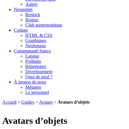
Autres
Neopoints
Restock
Bourse
Club gastronomique
Codage
HTML & CSS
Graphiques
Neoforums
Communauté franco
Langue
Podiums
Répertoires
Divertissement
Quoi de neuf ?
À propos de nous
Métaneo
Le personnel
Accueil
>
Guides
>
Avatars
>
Avatars d’objets
Avatars d’objets