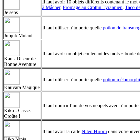
Il faut avoir 10 objets différents contenant le mot «
à Mâcher
,
Fromage au Crottin Tyrannien
,
Taco de
Je sens
Il faut utiliser n’importe quelle
potion de transmog
Jubjub Mutant
Il faut avoir un objet contenant les mots « boule de
Kau - Diseur de
Bonne Aventure
Il faut utiliser n’importe quelle
potion métamorph
Kauvara Magique
Il faut nourrir l’un de vos neopets avec n’impor
Kiko - Casse-
Croûte !
Il faut avoir la carte
Niten Hiroru
dans votre invent
Kiko Ninja