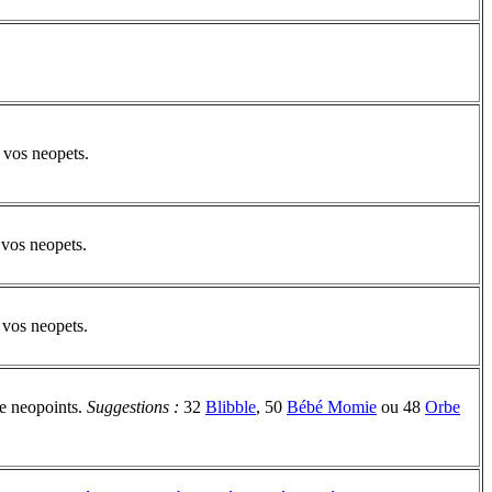
e vos neopets.
 vos neopets.
e vos neopets.
de neopoints.
Suggestions :
32
Blibble
, 50
Bébé Momie
ou 48
Orbe