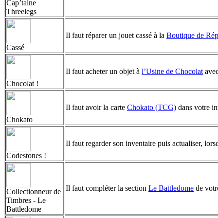
Cap’taine
Threelegs
Il faut réparer un jouet cassé à la
Boutique de Rép
Cassé
Il faut acheter un objet à
l’Usine de Chocolat
avec
Chocolat !
Il faut avoir la carte
Chokato (TCG)
dans votre inv
Chokato
Il faut regarder son inventaire puis actualiser, lo
Codestones !
Il faut compléter la section
Le Battledome
de votr
Collectionneur de
Timbres - Le
Battledome