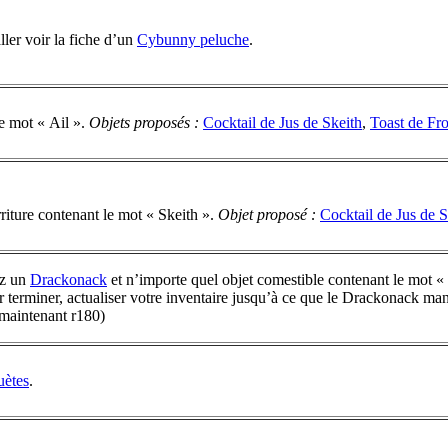
ller voir la fiche d’un
Cybunny peluche
.
le mot « Ail ».
Objets proposés :
Cocktail de Jus de Skeith
,
Toast de Fr
urriture contenant le mot « Skeith ».
Objet proposé :
Cocktail de Jus de S
ez un
Drackonack
et n’importe quel objet comestible contenant le mot « f
terminer, actualiser votre inventaire jusqu’à ce que le Drackonack ma
 maintenant r180)
uètes
.