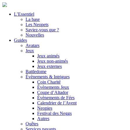
L’Essentiel
La base
Les Neopets
Saviez-vous que ?
Nouvelles
Guides
Avatars
Jeux
Jeux animés
Jeux non-animés
Jeux externes
Battledome
Évènements & Intrigues
Coin Charité
Évènements Jeux
Coupe d’Altador
Évènements de Fées
Calendrier de l’Avent
Neopies
Festival des Neggs
Autres
Quêtes
Services payants