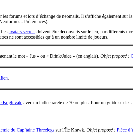
es forums et lors d’échange de neomails. Il s’affiche également sur la fi
oforums - Préférences).
. Les
avatars secrets
doivent être découverts sur le jeu, par différents moy
autres ne sont accessibles qu’à un nombre limité de joueurs.
ntenant le mot « Jus » ou « Drink/Juice » (en anglais).
Objet proposé :
C
Alien
.
 Brightvale
avec un indice rareté de 70 ou plus. Pour un guide sur les 
emie du Cap’taine Threelegs
sur l’Île Krawk.
Objet proposé :
Pièce d