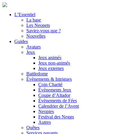
L’Essentiel
La base
Les Neopets
Saviez-vous que ?
Nouvelles
Guides
Avatars
Jeux
Jeux animés
Jeux non-animés
Jeux externes
Battledome
Évènements & Intrigues
Coin Charité
Évènements Jeux
Coupe d’Altador
Évènements de Fées
Calendrier de l’Avent
Neopies
Festival des Neggs
Autres
Quêtes
Services payants