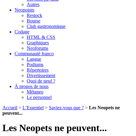
Autres
Neopoints
Restock
Bourse
Club gastronomique
Codage
HTML & CSS
Graphiques
Neoforums
Communauté franco
Langue
Podiums
Répertoires
Divertissement
Quoi de neuf ?
À propos de nous
Métaneo
Le personnel
Accueil
>
L’Essentiel
>
Saviez-vous que ?
>
Les Neopets ne
peuvent...
Les Neopets ne peuvent...