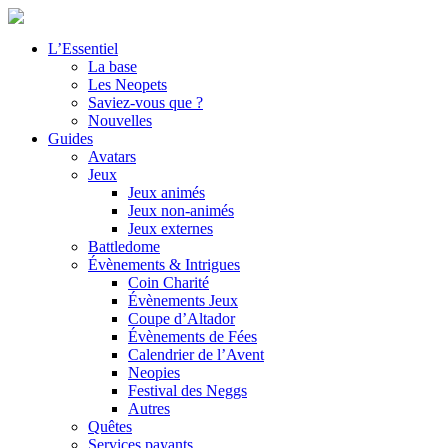
L’Essentiel
La base
Les Neopets
Saviez-vous que ?
Nouvelles
Guides
Avatars
Jeux
Jeux animés
Jeux non-animés
Jeux externes
Battledome
Évènements & Intrigues
Coin Charité
Évènements Jeux
Coupe d’Altador
Évènements de Fées
Calendrier de l’Avent
Neopies
Festival des Neggs
Autres
Quêtes
Services payants