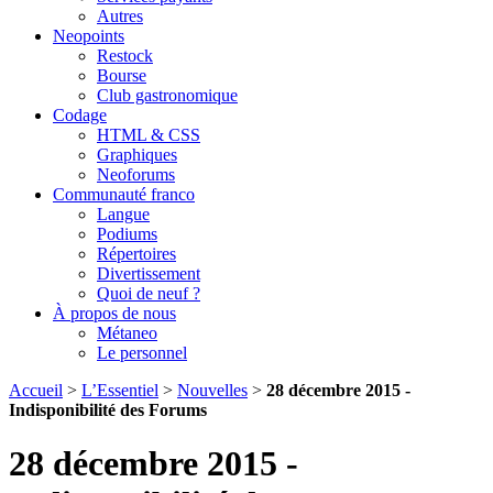
Autres
Neopoints
Restock
Bourse
Club gastronomique
Codage
HTML & CSS
Graphiques
Neoforums
Communauté franco
Langue
Podiums
Répertoires
Divertissement
Quoi de neuf ?
À propos de nous
Métaneo
Le personnel
Accueil
>
L’Essentiel
>
Nouvelles
>
28 décembre 2015 -
Indisponibilité des Forums
28 décembre 2015 -