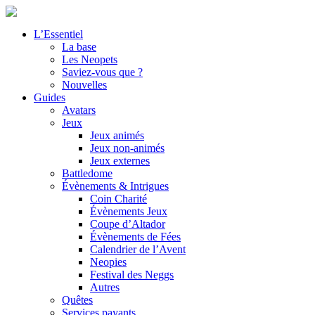
L’Essentiel
La base
Les Neopets
Saviez-vous que ?
Nouvelles
Guides
Avatars
Jeux
Jeux animés
Jeux non-animés
Jeux externes
Battledome
Évènements & Intrigues
Coin Charité
Évènements Jeux
Coupe d’Altador
Évènements de Fées
Calendrier de l’Avent
Neopies
Festival des Neggs
Autres
Quêtes
Services payants