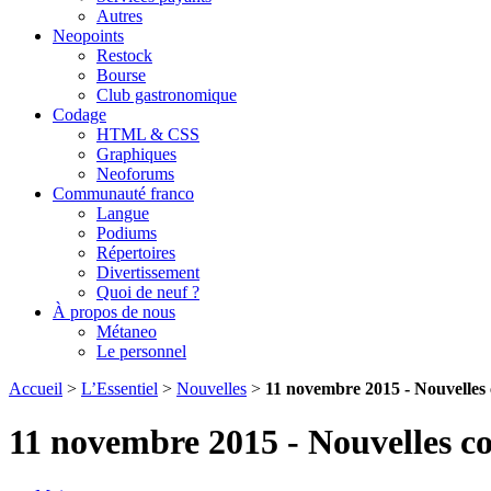
Autres
Neopoints
Restock
Bourse
Club gastronomique
Codage
HTML & CSS
Graphiques
Neoforums
Communauté franco
Langue
Podiums
Répertoires
Divertissement
Quoi de neuf ?
À propos de nous
Métaneo
Le personnel
Accueil
>
L’Essentiel
>
Nouvelles
>
11 novembre 2015 - Nouvelles 
11 novembre 2015 - Nouvelles c