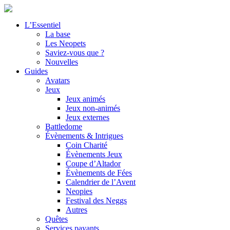
L’Essentiel
La base
Les Neopets
Saviez-vous que ?
Nouvelles
Guides
Avatars
Jeux
Jeux animés
Jeux non-animés
Jeux externes
Battledome
Évènements & Intrigues
Coin Charité
Évènements Jeux
Coupe d’Altador
Évènements de Fées
Calendrier de l’Avent
Neopies
Festival des Neggs
Autres
Quêtes
Services payants