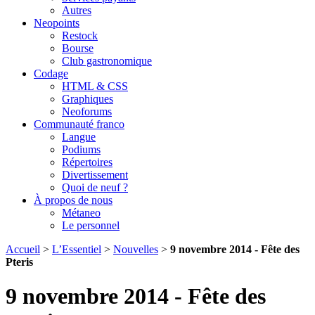
Autres
Neopoints
Restock
Bourse
Club gastronomique
Codage
HTML & CSS
Graphiques
Neoforums
Communauté franco
Langue
Podiums
Répertoires
Divertissement
Quoi de neuf ?
À propos de nous
Métaneo
Le personnel
Accueil
>
L’Essentiel
>
Nouvelles
>
9 novembre 2014 - Fête des
Pteris
9 novembre 2014 - Fête des