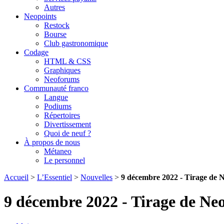
Autres
Neopoints
Restock
Bourse
Club gastronomique
Codage
HTML & CSS
Graphiques
Neoforums
Communauté franco
Langue
Podiums
Répertoires
Divertissement
Quoi de neuf ?
À propos de nous
Métaneo
Le personnel
Accueil
>
L’Essentiel
>
Nouvelles
>
9 décembre 2022 - Tirage de N
9 décembre 2022 - Tirage de Neo