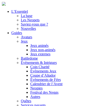
L’Essentiel
La base
Les Neopets
Saviez-vous que ?
Nouvelles
Guides
Avatars
Jeux
Jeux animés
Jeux non-animés
Jeux externes
Battledome
Évènements & Intrigues
Coin Charité
Évènements Jeux
Coupe d’Altador
Évènements de Fées
Calendrier de l’Avent
Neopies
Festival des Neggs
Autres
Quêtes
Services payants