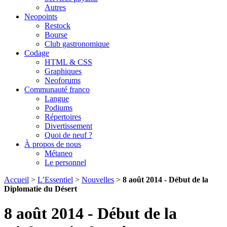
Autres
Neopoints
Restock
Bourse
Club gastronomique
Codage
HTML & CSS
Graphiques
Neoforums
Communauté franco
Langue
Podiums
Répertoires
Divertissement
Quoi de neuf ?
À propos de nous
Métaneo
Le personnel
Accueil
>
L’Essentiel
>
Nouvelles
>
8 août 2014 - Début de la
Diplomatie du Désert
8 août 2014 - Début de la