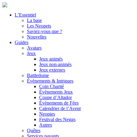
L’Essentiel
La base
Les Neopets
Saviez-vous que ?
Nouvelles
Guides
Avatars
Jeux
Jeux animés
Jeux non-animés
Jeux externes
Battledome
Évènements & Intrigues
Coin Charité
Évènements Jeux
Coupe d’Altador
Évènements de Fées
Calendrier de l’Avent
Neopies
Festival des Neggs
Autres
Quêtes
Services payants