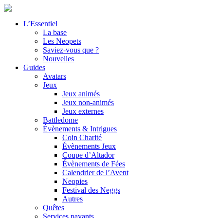
L’Essentiel
La base
Les Neopets
Saviez-vous que ?
Nouvelles
Guides
Avatars
Jeux
Jeux animés
Jeux non-animés
Jeux externes
Battledome
Évènements & Intrigues
Coin Charité
Évènements Jeux
Coupe d’Altador
Évènements de Fées
Calendrier de l’Avent
Neopies
Festival des Neggs
Autres
Quêtes
Services payants