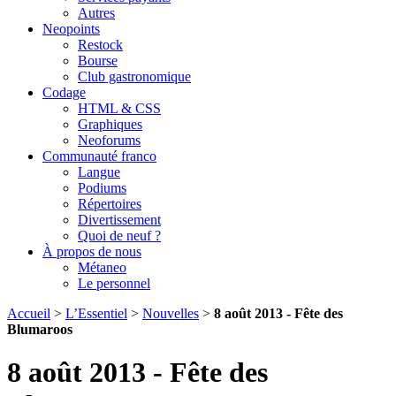
Autres
Neopoints
Restock
Bourse
Club gastronomique
Codage
HTML & CSS
Graphiques
Neoforums
Communauté franco
Langue
Podiums
Répertoires
Divertissement
Quoi de neuf ?
À propos de nous
Métaneo
Le personnel
Accueil
>
L’Essentiel
>
Nouvelles
>
8 août 2013 - Fête des
Blumaroos
8 août 2013 - Fête des