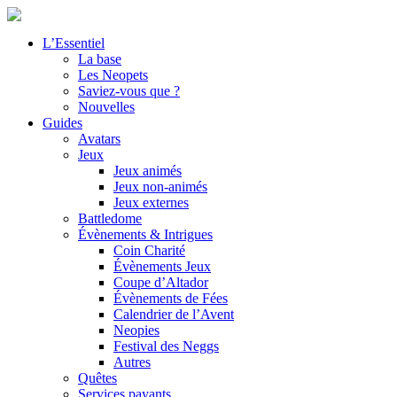
L’Essentiel
La base
Les Neopets
Saviez-vous que ?
Nouvelles
Guides
Avatars
Jeux
Jeux animés
Jeux non-animés
Jeux externes
Battledome
Évènements & Intrigues
Coin Charité
Évènements Jeux
Coupe d’Altador
Évènements de Fées
Calendrier de l’Avent
Neopies
Festival des Neggs
Autres
Quêtes
Services payants