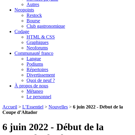
Autres
Neopoints
Restock
Bourse
Club gastronomique
Codage
HTML & CSS
Graphiques
Neoforums
Communauté franco
Langue
Podiums
Répertoires
Divertissement
Quoi de neuf ?
À propos de nous
Métaneo
Le personnel
Accueil
>
L’Essentiel
>
Nouvelles
>
6 juin 2022 - Début de la
Coupe d’Altador
6 juin 2022 - Début de la