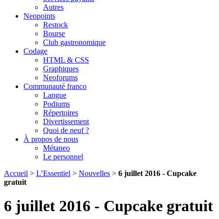
Autres
Neopoints
Restock
Bourse
Club gastronomique
Codage
HTML & CSS
Graphiques
Neoforums
Communauté franco
Langue
Podiums
Répertoires
Divertissement
Quoi de neuf ?
À propos de nous
Métaneo
Le personnel
Accueil
>
L’Essentiel
>
Nouvelles
>
6 juillet 2016 - Cupcake
gratuit
6 juillet 2016 - Cupcake gratuit