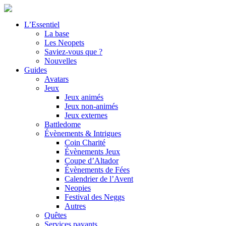
L’Essentiel
La base
Les Neopets
Saviez-vous que ?
Nouvelles
Guides
Avatars
Jeux
Jeux animés
Jeux non-animés
Jeux externes
Battledome
Évènements & Intrigues
Coin Charité
Évènements Jeux
Coupe d’Altador
Évènements de Fées
Calendrier de l’Avent
Neopies
Festival des Neggs
Autres
Quêtes
Services payants