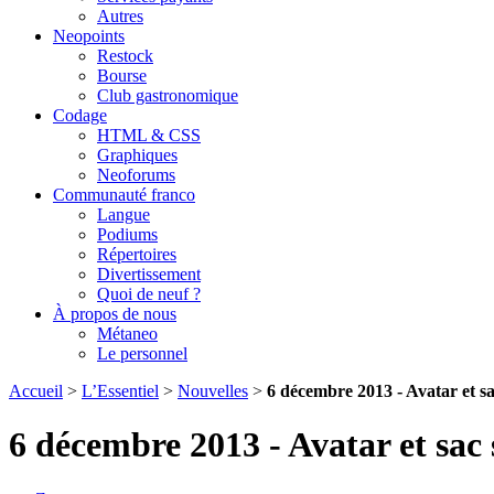
Autres
Neopoints
Restock
Bourse
Club gastronomique
Codage
HTML & CSS
Graphiques
Neoforums
Communauté franco
Langue
Podiums
Répertoires
Divertissement
Quoi de neuf ?
À propos de nous
Métaneo
Le personnel
Accueil
>
L’Essentiel
>
Nouvelles
>
6 décembre 2013 - Avatar et sa
6 décembre 2013 - Avatar et sac 