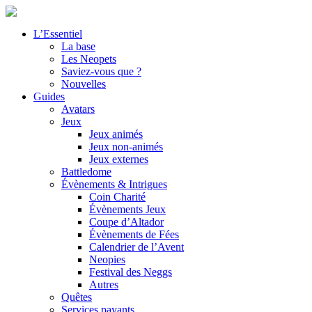
L’Essentiel
La base
Les Neopets
Saviez-vous que ?
Nouvelles
Guides
Avatars
Jeux
Jeux animés
Jeux non-animés
Jeux externes
Battledome
Évènements & Intrigues
Coin Charité
Évènements Jeux
Coupe d’Altador
Évènements de Fées
Calendrier de l’Avent
Neopies
Festival des Neggs
Autres
Quêtes
Services payants