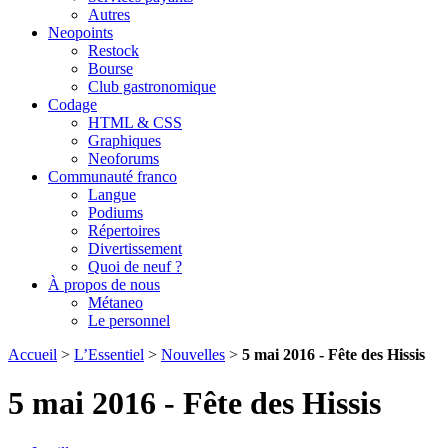
Autres
Neopoints
Restock
Bourse
Club gastronomique
Codage
HTML & CSS
Graphiques
Neoforums
Communauté franco
Langue
Podiums
Répertoires
Divertissement
Quoi de neuf ?
À propos de nous
Métaneo
Le personnel
Accueil
>
L’Essentiel
>
Nouvelles
>
5 mai 2016 - Fête des Hissis
5 mai 2016 - Fête des Hissis