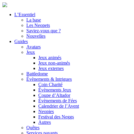
L’Essentiel
La base
Les Neopets
Saviez-vous que ?
Nouvelles
Guides
Avatars
Jeux
Jeux animés
Jeux non-animés
Jeux externes
Battledome
Évènements & Intrigues
Coin Charité
Évènements Jeux
Coupe d’Altador
Évènements de Fées
Calendrier de l’Avent
Neopies
Festival des Neggs
Autres
Quêtes
Services payants