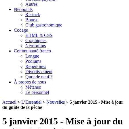
Autres
Neopoints
Restock
Bourse
Club gastronomique
Codage
HTML & CSS
Graphiques
Neoforums
Communauté franco
Langue
Podiums
Répertoires
Divertissement
Quoi de neuf ?
À propos de nous
Métaneo
Le personnel
Accueil
>
L’Essentiel
>
Nouvelles
>
5 janvier 2015 - Mise à jour
du guide de la pêche
5 janvier 2015 - Mise à jour du