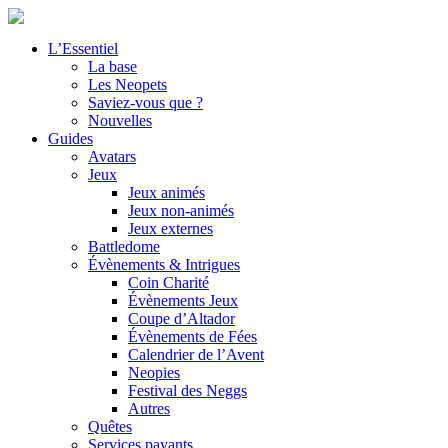
L’Essentiel
La base
Les Neopets
Saviez-vous que ?
Nouvelles
Guides
Avatars
Jeux
Jeux animés
Jeux non-animés
Jeux externes
Battledome
Évènements & Intrigues
Coin Charité
Évènements Jeux
Coupe d’Altador
Évènements de Fées
Calendrier de l’Avent
Neopies
Festival des Neggs
Autres
Quêtes
Services payants