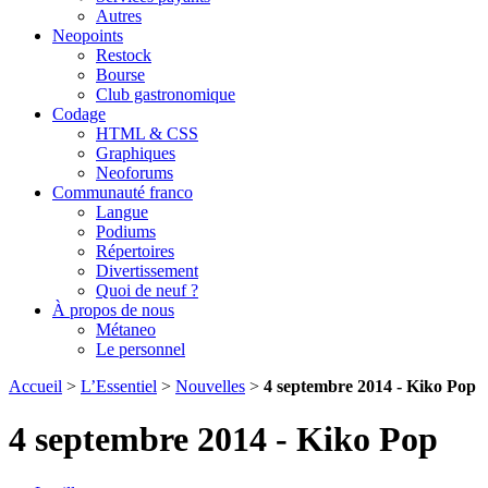
Autres
Neopoints
Restock
Bourse
Club gastronomique
Codage
HTML & CSS
Graphiques
Neoforums
Communauté franco
Langue
Podiums
Répertoires
Divertissement
Quoi de neuf ?
À propos de nous
Métaneo
Le personnel
Accueil
>
L’Essentiel
>
Nouvelles
>
4 septembre 2014 - Kiko Pop
4 septembre 2014 - Kiko Pop