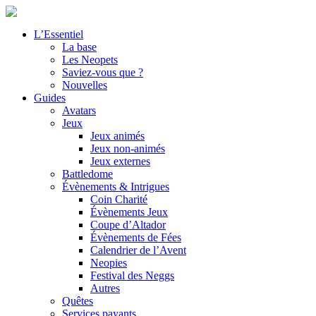
L’Essentiel
La base
Les Neopets
Saviez-vous que ?
Nouvelles
Guides
Avatars
Jeux
Jeux animés
Jeux non-animés
Jeux externes
Battledome
Évènements & Intrigues
Coin Charité
Évènements Jeux
Coupe d’Altador
Évènements de Fées
Calendrier de l’Avent
Neopies
Festival des Neggs
Autres
Quêtes
Services payants