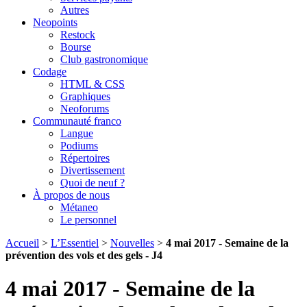
Autres
Neopoints
Restock
Bourse
Club gastronomique
Codage
HTML & CSS
Graphiques
Neoforums
Communauté franco
Langue
Podiums
Répertoires
Divertissement
Quoi de neuf ?
À propos de nous
Métaneo
Le personnel
Accueil
>
L’Essentiel
>
Nouvelles
>
4 mai 2017 - Semaine de la
prévention des vols et des gels - J4
4 mai 2017 - Semaine de la