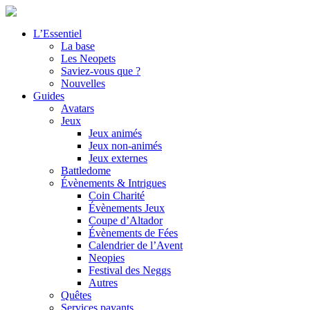
L’Essentiel
La base
Les Neopets
Saviez-vous que ?
Nouvelles
Guides
Avatars
Jeux
Jeux animés
Jeux non-animés
Jeux externes
Battledome
Évènements & Intrigues
Coin Charité
Évènements Jeux
Coupe d’Altador
Évènements de Fées
Calendrier de l’Avent
Neopies
Festival des Neggs
Autres
Quêtes
Services payants