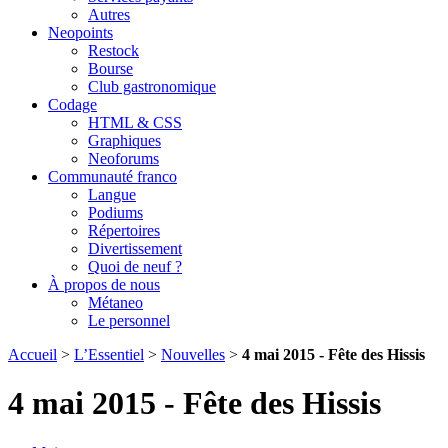
Autres
Neopoints
Restock
Bourse
Club gastronomique
Codage
HTML & CSS
Graphiques
Neoforums
Communauté franco
Langue
Podiums
Répertoires
Divertissement
Quoi de neuf ?
À propos de nous
Métaneo
Le personnel
Accueil
>
L’Essentiel
>
Nouvelles
>
4 mai 2015 - Fête des Hissis
4 mai 2015 - Fête des Hissis