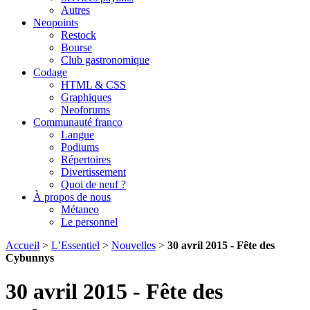
Autres
Neopoints
Restock
Bourse
Club gastronomique
Codage
HTML & CSS
Graphiques
Neoforums
Communauté franco
Langue
Podiums
Répertoires
Divertissement
Quoi de neuf ?
À propos de nous
Métaneo
Le personnel
Accueil
>
L’Essentiel
>
Nouvelles
>
30 avril 2015 - Fête des
Cybunnys
30 avril 2015 - Fête des