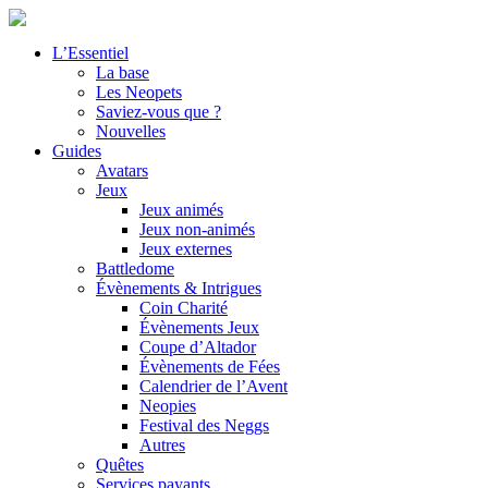
L’Essentiel
La base
Les Neopets
Saviez-vous que ?
Nouvelles
Guides
Avatars
Jeux
Jeux animés
Jeux non-animés
Jeux externes
Battledome
Évènements & Intrigues
Coin Charité
Évènements Jeux
Coupe d’Altador
Évènements de Fées
Calendrier de l’Avent
Neopies
Festival des Neggs
Autres
Quêtes
Services payants