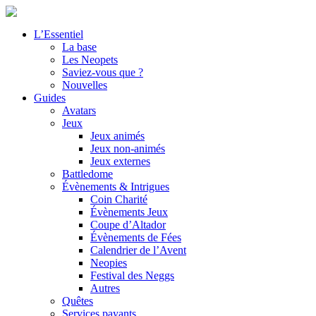
L’Essentiel
La base
Les Neopets
Saviez-vous que ?
Nouvelles
Guides
Avatars
Jeux
Jeux animés
Jeux non-animés
Jeux externes
Battledome
Évènements & Intrigues
Coin Charité
Évènements Jeux
Coupe d’Altador
Évènements de Fées
Calendrier de l’Avent
Neopies
Festival des Neggs
Autres
Quêtes
Services payants