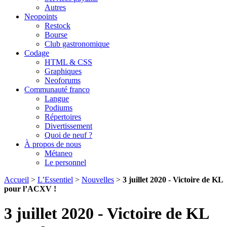
Autres
Neopoints
Restock
Bourse
Club gastronomique
Codage
HTML & CSS
Graphiques
Neoforums
Communauté franco
Langue
Podiums
Répertoires
Divertissement
Quoi de neuf ?
À propos de nous
Métaneo
Le personnel
Accueil
>
L’Essentiel
>
Nouvelles
>
3 juillet 2020 - Victoire de KL
pour l’ACXV !
3 juillet 2020 - Victoire de KL