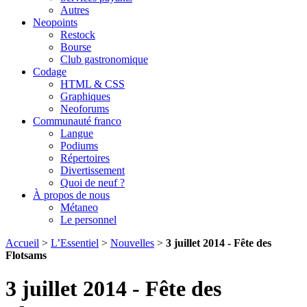
Autres
Neopoints
Restock
Bourse
Club gastronomique
Codage
HTML & CSS
Graphiques
Neoforums
Communauté franco
Langue
Podiums
Répertoires
Divertissement
Quoi de neuf ?
À propos de nous
Métaneo
Le personnel
Accueil
>
L’Essentiel
>
Nouvelles
>
3 juillet 2014 - Fête des
Flotsams
3 juillet 2014 - Fête des