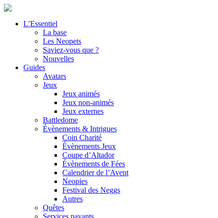
L’Essentiel
La base
Les Neopets
Saviez-vous que ?
Nouvelles
Guides
Avatars
Jeux
Jeux animés
Jeux non-animés
Jeux externes
Battledome
Évènements & Intrigues
Coin Charité
Évènements Jeux
Coupe d’Altador
Évènements de Fées
Calendrier de l’Avent
Neopies
Festival des Neggs
Autres
Quêtes
Services payants