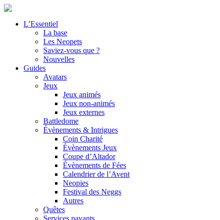
L’Essentiel
La base
Les Neopets
Saviez-vous que ?
Nouvelles
Guides
Avatars
Jeux
Jeux animés
Jeux non-animés
Jeux externes
Battledome
Évènements & Intrigues
Coin Charité
Évènements Jeux
Coupe d’Altador
Évènements de Fées
Calendrier de l’Avent
Neopies
Festival des Neggs
Autres
Quêtes
Services payants