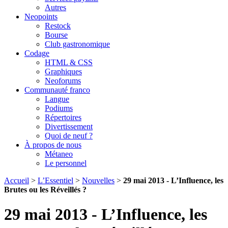
Autres
Neopoints
Restock
Bourse
Club gastronomique
Codage
HTML & CSS
Graphiques
Neoforums
Communauté franco
Langue
Podiums
Répertoires
Divertissement
Quoi de neuf ?
À propos de nous
Métaneo
Le personnel
Accueil
>
L’Essentiel
>
Nouvelles
>
29 mai 2013 - L’Influence, les
Brutes ou les Réveillés ?
29 mai 2013 - L’Influence, les