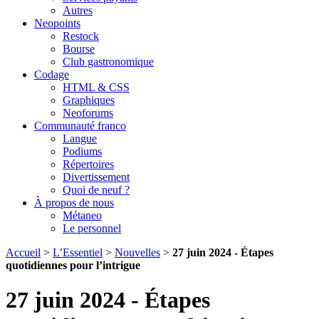
Autres
Neopoints
Restock
Bourse
Club gastronomique
Codage
HTML & CSS
Graphiques
Neoforums
Communauté franco
Langue
Podiums
Répertoires
Divertissement
Quoi de neuf ?
À propos de nous
Métaneo
Le personnel
Accueil
>
L’Essentiel
>
Nouvelles
>
27 juin 2024 - Étapes
quotidiennes pour l’intrigue
27 juin 2024 - Étapes