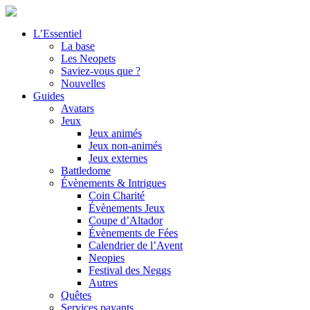
L’Essentiel
La base
Les Neopets
Saviez-vous que ?
Nouvelles
Guides
Avatars
Jeux
Jeux animés
Jeux non-animés
Jeux externes
Battledome
Évènements & Intrigues
Coin Charité
Évènements Jeux
Coupe d’Altador
Évènements de Fées
Calendrier de l’Avent
Neopies
Festival des Neggs
Autres
Quêtes
Services payants