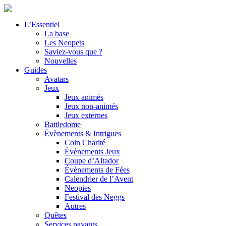
L’Essentiel
La base
Les Neopets
Saviez-vous que ?
Nouvelles
Guides
Avatars
Jeux
Jeux animés
Jeux non-animés
Jeux externes
Battledome
Évènements & Intrigues
Coin Charité
Évènements Jeux
Coupe d’Altador
Évènements de Fées
Calendrier de l’Avent
Neopies
Festival des Neggs
Autres
Quêtes
Services payants