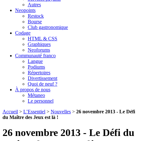
Autres
Neopoints
Restock
Bourse
Club gastronomique
Codage
HTML & CSS
Graphiques
Neoforums
Communauté franco
Langue
Podiums
Répertoires
Divertissement
Quoi de neuf ?
À propos de nous
Métaneo
Le personnel
Accueil
>
L’Essentiel
>
Nouvelles
>
26 novembre 2013 - Le Défi
du Maître des Jeux est là !
26 novembre 2013 - Le Défi du