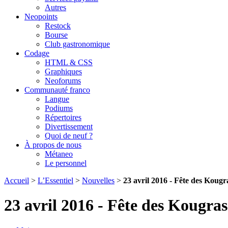
Autres
Neopoints
Restock
Bourse
Club gastronomique
Codage
HTML & CSS
Graphiques
Neoforums
Communauté franco
Langue
Podiums
Répertoires
Divertissement
Quoi de neuf ?
À propos de nous
Métaneo
Le personnel
Accueil
>
L’Essentiel
>
Nouvelles
>
23 avril 2016 - Fête des Kougr
23 avril 2016 - Fête des Kougras