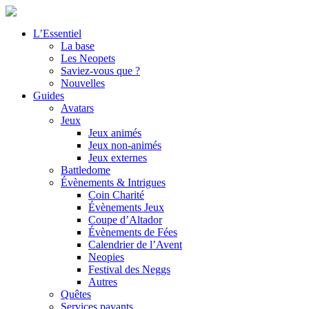
L’Essentiel
La base
Les Neopets
Saviez-vous que ?
Nouvelles
Guides
Avatars
Jeux
Jeux animés
Jeux non-animés
Jeux externes
Battledome
Évènements & Intrigues
Coin Charité
Évènements Jeux
Coupe d’Altador
Évènements de Fées
Calendrier de l’Avent
Neopies
Festival des Neggs
Autres
Quêtes
Services payants