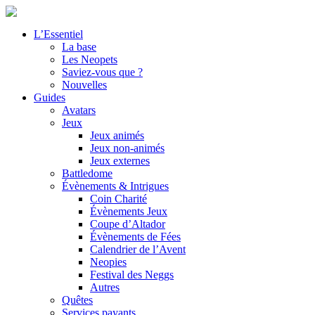
L’Essentiel
La base
Les Neopets
Saviez-vous que ?
Nouvelles
Guides
Avatars
Jeux
Jeux animés
Jeux non-animés
Jeux externes
Battledome
Évènements & Intrigues
Coin Charité
Évènements Jeux
Coupe d’Altador
Évènements de Fées
Calendrier de l’Avent
Neopies
Festival des Neggs
Autres
Quêtes
Services payants