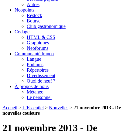
Autres
Neopoints
Restock
Bourse
Club gastronomique
Codage
HTML & CSS
Graphiques
Neoforums
Communauté franco
Langue
Podiums
Répertoires
Divertissement
Quoi de neuf ?
À propos de nous
Métaneo
Le personnel
Accueil
>
L’Essentiel
>
Nouvelles
>
21 novembre 2013 - De
nouvelles couleurs
21 novembre 2013 - De