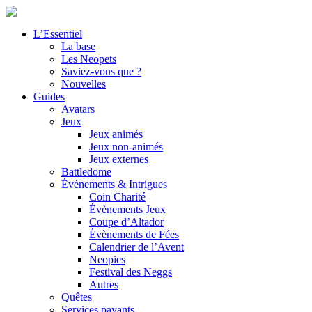
L’Essentiel
La base
Les Neopets
Saviez-vous que ?
Nouvelles
Guides
Avatars
Jeux
Jeux animés
Jeux non-animés
Jeux externes
Battledome
Évènements & Intrigues
Coin Charité
Évènements Jeux
Coupe d’Altador
Évènements de Fées
Calendrier de l’Avent
Neopies
Festival des Neggs
Autres
Quêtes
Services payants