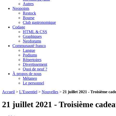
Autres
Neopoints
Restock
Bourse
Club gastronomique
Codage
HTML & CSS
Graphiques
Neoforums
Communauté franco
Langue
Podiums
Répertoires
Divertissement
Quoi de neuf ?
À propos de nous
Métaneo
Le personnel
Accueil
>
L’Essentiel
>
Nouvelles
>
21 juillet 2021 - Troisième ca
21 juillet 2021 - Troisième cade