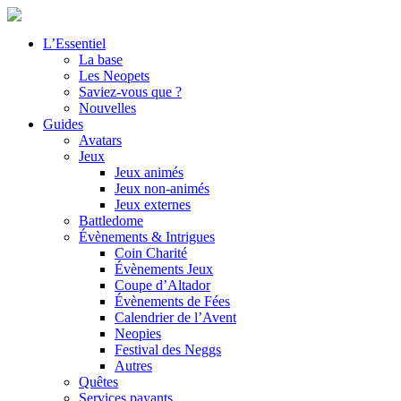
L’Essentiel
La base
Les Neopets
Saviez-vous que ?
Nouvelles
Guides
Avatars
Jeux
Jeux animés
Jeux non-animés
Jeux externes
Battledome
Évènements & Intrigues
Coin Charité
Évènements Jeux
Coupe d’Altador
Évènements de Fées
Calendrier de l’Avent
Neopies
Festival des Neggs
Autres
Quêtes
Services payants