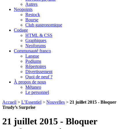
Autres
Neopoints
Restock
Bourse
Club gastronomique
Codage
HTML & CSS
Graphiques
Neoforums
Communauté franco
Langue
Podiums
Répertoires
Divertissement
Quoi de neuf ?
À propos de nous
Métaneo
Le personnel
Accueil
>
L’Essentiel
>
Nouvelles
>
21 juillet 2015 - Bloquer
Trudy’s Surprise
21 juillet 2015 - Bloquer