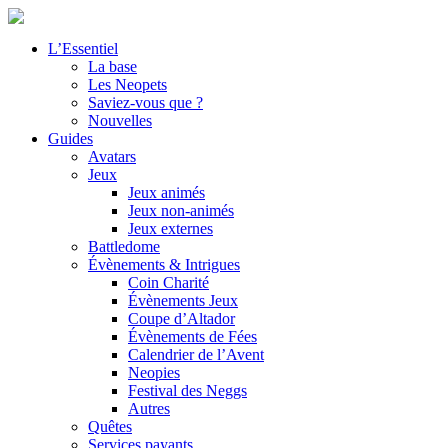
L’Essentiel
La base
Les Neopets
Saviez-vous que ?
Nouvelles
Guides
Avatars
Jeux
Jeux animés
Jeux non-animés
Jeux externes
Battledome
Évènements & Intrigues
Coin Charité
Évènements Jeux
Coupe d’Altador
Évènements de Fées
Calendrier de l’Avent
Neopies
Festival des Neggs
Autres
Quêtes
Services payants