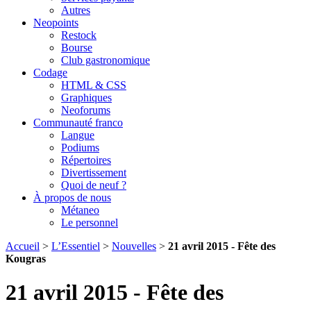
Autres
Neopoints
Restock
Bourse
Club gastronomique
Codage
HTML & CSS
Graphiques
Neoforums
Communauté franco
Langue
Podiums
Répertoires
Divertissement
Quoi de neuf ?
À propos de nous
Métaneo
Le personnel
Accueil
>
L’Essentiel
>
Nouvelles
>
21 avril 2015 - Fête des
Kougras
21 avril 2015 - Fête des