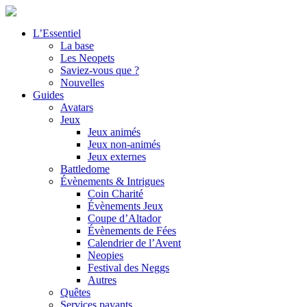
L’Essentiel
La base
Les Neopets
Saviez-vous que ?
Nouvelles
Guides
Avatars
Jeux
Jeux animés
Jeux non-animés
Jeux externes
Battledome
Évènements & Intrigues
Coin Charité
Évènements Jeux
Coupe d’Altador
Évènements de Fées
Calendrier de l’Avent
Neopies
Festival des Neggs
Autres
Quêtes
Services payants