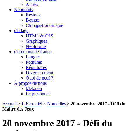
Autres
Neopoints
Restock
Bourse
Club gastronomique
Codage
HTML & CSS
Graphiques
Neoforums
Communauté franco
Langue
Podiums
Répertoires
Divertissement
Quoi de neuf ?
À propos de nous
Métaneo
Le personnel
Accueil
>
L’Essentiel
>
Nouvelles
>
20 novembre 2017 - Défi du
Maître des Jeux
20 novembre 2017 - Défi du