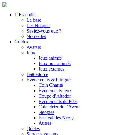
L’Essentiel
La base
Les Neopets
Saviez-vous que ?
Nouvelles
Guides
Avatars
Jeux
Jeux animés
Jeux non-animés
Jeux externes
Battledome
Évènements & Intrigues
Coin Charité
Évènements Jeux
Coupe d’Altador
Évènements de Fées
Calendrier de l’Avent
Neopies
Festival des Neggs
Autres
Quêtes
Services payants