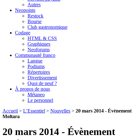
Autres
Neopoints
Restock
Bourse
Club gastronomique
Codage
HTML & CSS
Graphiques
Neoforums
Communauté franco
Langue
Podiums
Répertoires
Divertissement
Quoi de neuf ?
À propos de nous
Métaneo
Le personnel
Accueil
>
L’Essentiel
>
Nouvelles
>
20 mars 2014 - Évènement
Moltara
20 mars 2014 - Évènement