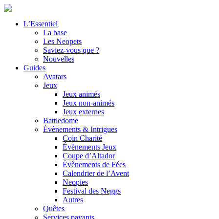
L’Essentiel
La base
Les Neopets
Saviez-vous que ?
Nouvelles
Guides
Avatars
Jeux
Jeux animés
Jeux non-animés
Jeux externes
Battledome
Évènements & Intrigues
Coin Charité
Évènements Jeux
Coupe d’Altador
Évènements de Fées
Calendrier de l’Avent
Neopies
Festival des Neggs
Autres
Quêtes
Services payants