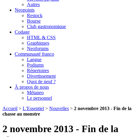
Autres
Neopoints
Restock
Bourse
Club gastronomique
Codage
HTML & CSS
Graphiques
Neoforums
Communauté franco
Langue
Podiums
Répertoires
Divertissement
Quoi de neuf ?
À propos de nous
Métaneo
Le personnel
Accueil
>
L’Essentiel
>
Nouvelles
>
2 novembre 2013 - Fin de la
chasse au monstre
2 novembre 2013 - Fin de la