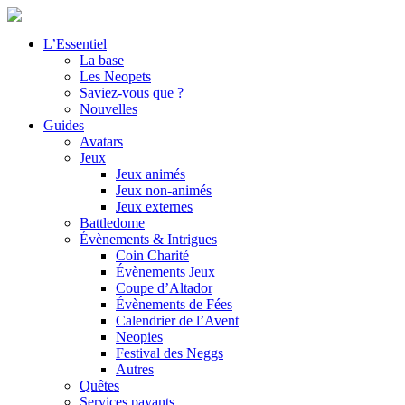
L’Essentiel
La base
Les Neopets
Saviez-vous que ?
Nouvelles
Guides
Avatars
Jeux
Jeux animés
Jeux non-animés
Jeux externes
Battledome
Évènements & Intrigues
Coin Charité
Évènements Jeux
Coupe d’Altador
Évènements de Fées
Calendrier de l’Avent
Neopies
Festival des Neggs
Autres
Quêtes
Services payants