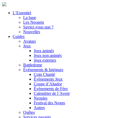
L’Essentiel
La base
Les Neopets
Saviez-vous que ?
Nouvelles
Guides
Avatars
Jeux
Jeux animés
Jeux non-animés
Jeux externes
Battledome
Évènements & Intrigues
Coin Charité
Évènements Jeux
Coupe d’Altador
Évènements de Fées
Calendrier de l’Avent
Neopies
Festival des Neggs
Autres
Quêtes
Services payants