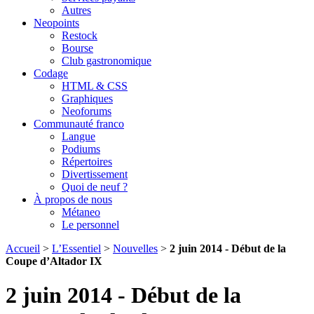
Autres
Neopoints
Restock
Bourse
Club gastronomique
Codage
HTML & CSS
Graphiques
Neoforums
Communauté franco
Langue
Podiums
Répertoires
Divertissement
Quoi de neuf ?
À propos de nous
Métaneo
Le personnel
Accueil
>
L’Essentiel
>
Nouvelles
>
2 juin 2014 - Début de la
Coupe d’Altador IX
2 juin 2014 - Début de la