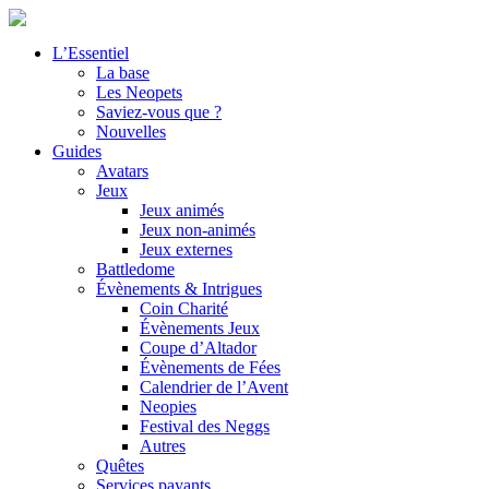
L’Essentiel
La base
Les Neopets
Saviez-vous que ?
Nouvelles
Guides
Avatars
Jeux
Jeux animés
Jeux non-animés
Jeux externes
Battledome
Évènements & Intrigues
Coin Charité
Évènements Jeux
Coupe d’Altador
Évènements de Fées
Calendrier de l’Avent
Neopies
Festival des Neggs
Autres
Quêtes
Services payants