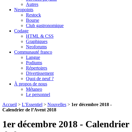
Autres
Neopoints
Restock
Bourse
Club gastronomique
Codage
HTML & CSS
Graphiques
Neoforums
Communauté franco
Langue
Podiums
Répertoires
Divertissement
Quoi de neuf ?
À propos de nous
Métaneo
Le personnel
Accueil
>
L’Essentiel
>
Nouvelles
>
1er décembre 2018 -
Calendrier de l’Avent 2018
1er décembre 2018 - Calendrier