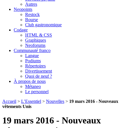
Autres
Neopoints
Restock
Bourse
Club gastronomique
Codage
HTML & CSS
Graphiques
Neoforums
Communauté franco
Langue
Podiums
Répertoires
Divertissement
Quoi de neuf ?
À propos de nous
Métaneo
Le personnel
Accueil
>
L’Essentiel
>
Nouvelles
>
19 mars 2016 - Nouveaux
vêtements Unis
19 mars 2016 - Nouveaux