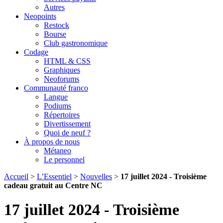
Autres
Neopoints
Restock
Bourse
Club gastronomique
Codage
HTML & CSS
Graphiques
Neoforums
Communauté franco
Langue
Podiums
Répertoires
Divertissement
Quoi de neuf ?
À propos de nous
Métaneo
Le personnel
Accueil
>
L’Essentiel
>
Nouvelles
>
17 juillet 2024 - Troisième
cadeau gratuit au Centre NC
17 juillet 2024 - Troisième