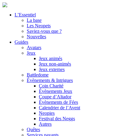
L’Essentiel
La base
Les Neopets
Saviez-vous que ?
Nouvelles
Guides
Avatars
Jeux
Jeux animés
Jeux non-animés
Jeux externes
Battledome
Évènements & Intrigues
Coin Charité
Évènements Jeux
Coupe d’Altador
Évènements de Fées
Calendrier de l’Avent
Neopies
Festival des Neggs
Autres
Quêtes
Services payants