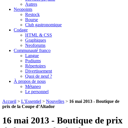
Autres
Neopoints
Restock
Bourse
Club gastronomique
Codage
HTML & CSS
Graphiques
Neoforums
Communauté franco
Langue
Podiums
Répertoires
Divertissement
Quoi de neuf ?
À propos de nous
Métaneo
Le personnel
Accueil
>
L’Essentiel
>
Nouvelles
>
16 mai 2013 - Boutique de
prix de la Coupe d’Altador
16 mai 2013 - Boutique de prix