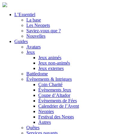
L’Essentiel
La base
Les Neopets
Saviez-vous que ?
Nouvelles
Guides
Avatars
Jeux
Jeux animés
Jeux non-animés
Jeux externes
Battledome
Évènements & Intrigues
Coin Charité
Évènements Jeux
Coupe d’Altador
Évènements de Fées
Calendrier de l’Avent
Neopies
Festival des Neggs
Autres
Quêtes
Services payants