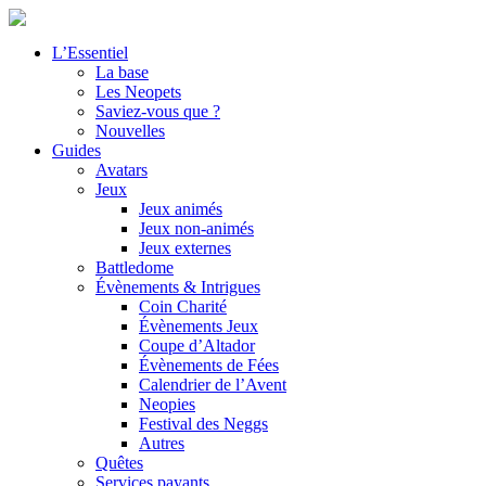
L’Essentiel
La base
Les Neopets
Saviez-vous que ?
Nouvelles
Guides
Avatars
Jeux
Jeux animés
Jeux non-animés
Jeux externes
Battledome
Évènements & Intrigues
Coin Charité
Évènements Jeux
Coupe d’Altador
Évènements de Fées
Calendrier de l’Avent
Neopies
Festival des Neggs
Autres
Quêtes
Services payants