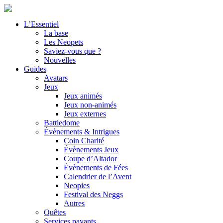
L’Essentiel
La base
Les Neopets
Saviez-vous que ?
Nouvelles
Guides
Avatars
Jeux
Jeux animés
Jeux non-animés
Jeux externes
Battledome
Évènements & Intrigues
Coin Charité
Évènements Jeux
Coupe d’Altador
Évènements de Fées
Calendrier de l’Avent
Neopies
Festival des Neggs
Autres
Quêtes
Services payants