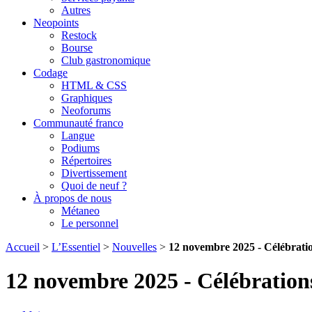
Autres
Neopoints
Restock
Bourse
Club gastronomique
Codage
HTML & CSS
Graphiques
Neoforums
Communauté franco
Langue
Podiums
Répertoires
Divertissement
Quoi de neuf ?
À propos de nous
Métaneo
Le personnel
Accueil
>
L’Essentiel
>
Nouvelles
>
12 novembre 2025 - Célébratio
12 novembre 2025 - Célébrations