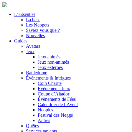
L’Essentiel
La base
Les Neopets
Saviez-vous que ?
Nouvelles
Guides
Avatars
Jeux
Jeux animés
Jeux non-animés
Jeux externes
Battledome
Évènements & Intrigues
Coin Charité
Évènements Jeux
Coupe d’Altador
Évènements de Fées
Calendrier de l’Avent
Neopies
Festival des Neggs
Autres
Quêtes
Services payants