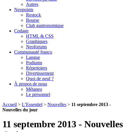
Autres
Neopoints
Restock
Bourse
Club gastronomique
Codage
HTML & CSS
Graphiques
Neoforums
Communauté franco
Langue
Podiums
Répertoires
Divertissement
Quoi de neuf ?
À propos de nous
Métaneo
Le personnel
Accueil
>
L’Essentiel
>
Nouvelles
>
11 septembre 2013 -
Nouvelles du jour
11 septembre 2013 - Nouvelles