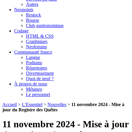
Autres
Neopoints
Restock
Bourse
Club gastronomique
Codage
HTML & CSS
Graphiques
Neoforums
Communauté franco
Langue
Podiums
Répertoires
Divertissement
Quoi de neuf ?
À propos de nous
Métaneo
Le personnel
Accueil
>
L’Essentiel
>
Nouvelles
>
11 novembre 2024 - Mise à
jour du Registre des Quêtes
11 novembre 2024 - Mise à jour