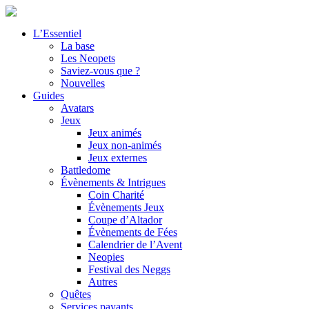
L’Essentiel
La base
Les Neopets
Saviez-vous que ?
Nouvelles
Guides
Avatars
Jeux
Jeux animés
Jeux non-animés
Jeux externes
Battledome
Évènements & Intrigues
Coin Charité
Évènements Jeux
Coupe d’Altador
Évènements de Fées
Calendrier de l’Avent
Neopies
Festival des Neggs
Autres
Quêtes
Services payants