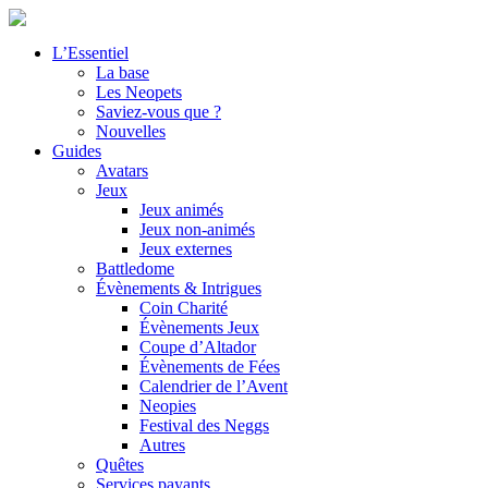
L’Essentiel
La base
Les Neopets
Saviez-vous que ?
Nouvelles
Guides
Avatars
Jeux
Jeux animés
Jeux non-animés
Jeux externes
Battledome
Évènements & Intrigues
Coin Charité
Évènements Jeux
Coupe d’Altador
Évènements de Fées
Calendrier de l’Avent
Neopies
Festival des Neggs
Autres
Quêtes
Services payants