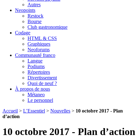
Autres
Neopoints
Restock
Bourse
Club gastronomique
Codage
HTML & CSS
Graphiques
Neoforums
Communauté franco
Langue
Podiums
Répertoires
Divertissement
Quoi de neuf ?
À propos de nous
Métaneo
Le personnel
Accueil
>
L’Essentiel
>
Nouvelles
>
10 octobre 2017 - Plan
d’action
10 octobre 2017 - Plan d’action