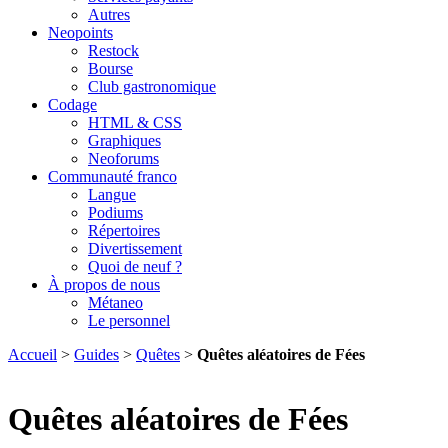
Autres
Neopoints
Restock
Bourse
Club gastronomique
Codage
HTML & CSS
Graphiques
Neoforums
Communauté franco
Langue
Podiums
Répertoires
Divertissement
Quoi de neuf ?
À propos de nous
Métaneo
Le personnel
Accueil
>
Guides
>
Quêtes
>
Quêtes aléatoires de Fées
Quêtes aléatoires de Fées