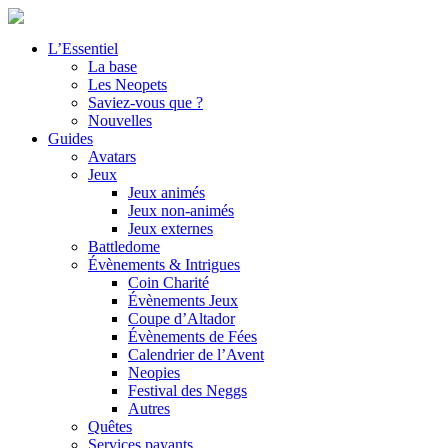
L’Essentiel
La base
Les Neopets
Saviez-vous que ?
Nouvelles
Guides
Avatars
Jeux
Jeux animés
Jeux non-animés
Jeux externes
Battledome
Évènements & Intrigues
Coin Charité
Évènements Jeux
Coupe d’Altador
Évènements de Fées
Calendrier de l’Avent
Neopies
Festival des Neggs
Autres
Quêtes
Services payants