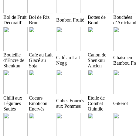
Bol de Fruit
Bol de Riz
Bottes de
Bouchées
Bonbon Fruité
Décoratif
Brun
Bond
d’Artichau
Bouteille
Café au Lait
Canon de
Café au Lait
Chaise en
d’Encre de
Glacé au
Shenkuu
Negg
Bambou Fra
Shenkuu
Soja
Ancien
Chilli aux
Coeurs
Etoile de
Cubes Fourrés
Légumes
Emoticon
Combat
Gikerot
aux Pommes
Sautés
Enervés
Quintilc