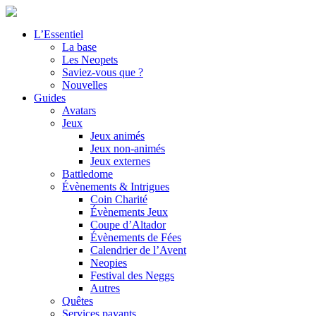
L’Essentiel
La base
Les Neopets
Saviez-vous que ?
Nouvelles
Guides
Avatars
Jeux
Jeux animés
Jeux non-animés
Jeux externes
Battledome
Évènements & Intrigues
Coin Charité
Évènements Jeux
Coupe d’Altador
Évènements de Fées
Calendrier de l’Avent
Neopies
Festival des Neggs
Autres
Quêtes
Services payants