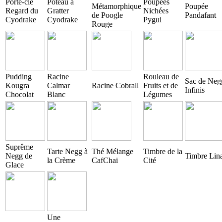
Porte-clé
Poteau à
Poupées
Métamorphique
Poupée
Regard du
Gratter
Nichées
de Poogle
Pandafant
Cyodrake
Cyodrake
Pygui
Rouge
Pudding
Racine
Rouleau de
Sac de Neg
Kougra
Calmar
Racine Cobrall
Fruits et de
Infinis
Chocolat
Blanc
Légumes
Suprême
Tarte Negg à
Thé Mélange
Timbre de la
Negg de
Timbre Lin
la Crème
CafChai
Cité
Glace
Une