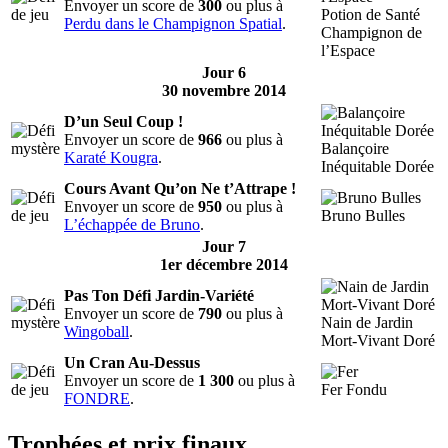
Envoyer un score de
300
ou plus à
Potion de Santé
Perdu dans le Champignon Spatial
.
Champignon de
l’Espace
Jour 6
30 novembre 2014
D’un Seul Coup !
Envoyer un score de
966
ou plus à
Balançoire
Karaté Kougra
.
Inéquitable Dorée
Cours Avant Qu’on Ne t’Attrape !
Envoyer un score de
950
ou plus à
Bruno Bulles
L’échappée de Bruno
.
Jour 7
1er décembre 2014
Pas Ton Défi Jardin-Variété
Envoyer un score de
790
ou plus à
Nain de Jardin
Wingoball
.
Mort-Vivant Doré
Un Cran Au-Dessus
Envoyer un score de
1 300
ou plus à
Fer Fondu
FONDRE
.
Trophées et prix finaux