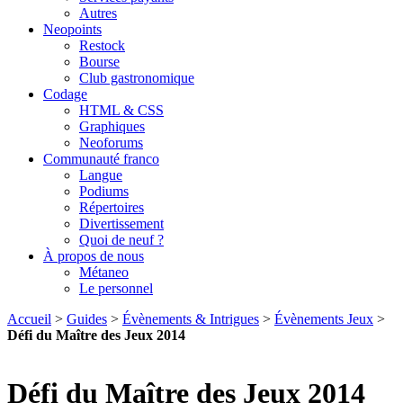
Autres
Neopoints
Restock
Bourse
Club gastronomique
Codage
HTML & CSS
Graphiques
Neoforums
Communauté franco
Langue
Podiums
Répertoires
Divertissement
Quoi de neuf ?
À propos de nous
Métaneo
Le personnel
Accueil
>
Guides
>
Évènements & Intrigues
>
Évènements Jeux
>
Défi du Maître des Jeux 2014
Défi du Maître des Jeux 2014