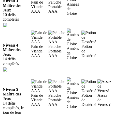
Niveau 3
Pain de
Peluche
Années
Maître des
Viande
Portable
de
Jeux
AAA
AAA
Gloire
10 défis
complétés
Niveau 4
Pain de
Peluche
Potion
Années
Maître des
Viande
Portable
de
de
Jeux
AAA
AAA
Dextérité
Gloire
14 défis
complétés
Niveau 5
Maître des
Pain de
Peluche
Potion
Assez
Années
Jeux
Viande
Portable
de
de
de
14 défis
AAA
AAA
Dextérité
Verres ?
Gloire
complétés, le
jour de leur