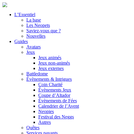
L’Essentiel
La base
Les Neopets
Saviez-vous que ?
Nouvelles
Guides
Avatars
Jeux
Jeux animés
Jeux non-animés
Jeux externes
Battledome
Évènements & Intrigues
Coin Charité
Évènements Jeux
Coupe d’Altador
Évènements de Fées
Calendrier de l’Avent
Neopies
Festival des Neggs
Autres
Quêtes
Services payants