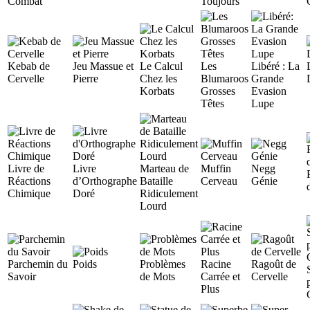
Combat
Toujours
Kebab de
Jeu Massue et
Le Calcul
Les
Libéré : La
Cervelle
Pierre
Chez les
Blumaroos
Grande
Korbats
Grosses
Evasion
Têtes
Lupe
Livre de
Livre
Marteau de
Muffin
Negg
Réactions
d’Orthographe
Bataille
Cerveau
Génie
Chimique
Doré
Ridiculement
Lourd
Parchemin du
Poids
Problèmes
Racine
Ragoût de
Savoir
de Mots
Carrée et
Cervelle
Plus