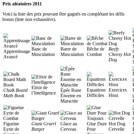
Prix aléatoires 2011
Voici la liste des prix pouvant être gagnés en complétant les défis
bonus (liste non exhaustive).
Banc de
Barre de
Bêche de
Beefy
Apprentissage
Musculation
Musculation
Combat
Cheesy Hot
Avancé
Dog
Elixir de
Equations
Exercices
Chalk Board
Épée Rune
l’Intelligence
Difficiles
Hissi
Math Book
Énorme en
Maractite
Figurine
Giant Grarrl
Glace au
Glue Dure
Hot Dog
Eyrie de
Burger
Cerveau
Pour
Cervelle