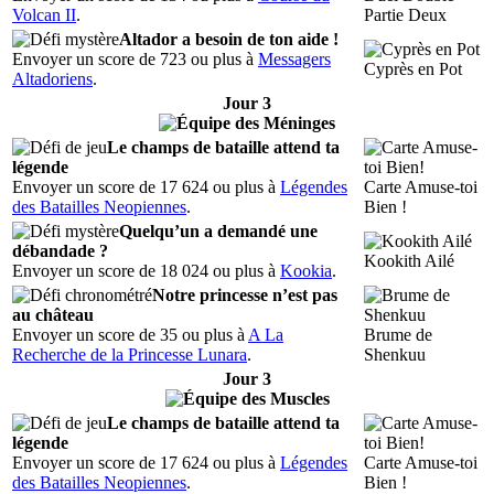
Volcan II
.
Partie Deux
Altador a besoin de ton aide !
Envoyer un score de 723 ou plus à
Messagers
Cyprès en Pot
Altadoriens
.
Jour 3
Le champs de bataille attend ta
légende
Envoyer un score de 17 624 ou plus à
Légendes
Carte Amuse-toi
des Batailles Neopiennes
.
Bien !
Quelqu’un a demandé une
débandade ?
Kookith Ailé
Envoyer un score de 18 024 ou plus à
Kookia
.
Notre princesse n’est pas
au château
Envoyer un score de 35 ou plus à
A La
Brume de
Recherche de la Princesse Lunara
.
Shenkuu
Jour 3
Le champs de bataille attend ta
légende
Envoyer un score de 17 624 ou plus à
Légendes
Carte Amuse-toi
des Batailles Neopiennes
.
Bien !