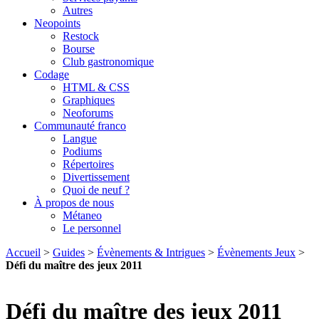
Autres
Neopoints
Restock
Bourse
Club gastronomique
Codage
HTML & CSS
Graphiques
Neoforums
Communauté franco
Langue
Podiums
Répertoires
Divertissement
Quoi de neuf ?
À propos de nous
Métaneo
Le personnel
Accueil
>
Guides
>
Évènements & Intrigues
>
Évènements Jeux
>
Défi du maître des jeux 2011
Défi du maître des jeux 2011