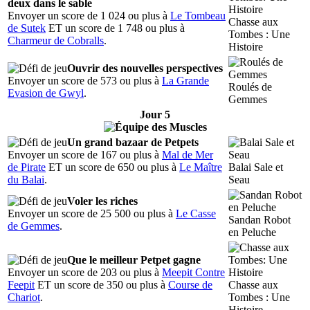
deux dans le sable
Envoyer un score de 1 024 ou plus à
Le Tombeau
Chasse aux
de Sutek
ET un score de 1 748 ou plus à
Tombes : Une
Charmeur de Cobralls
.
Histoire
Ouvrir des nouvelles perspectives
Envoyer un score de 573 ou plus à
La Grande
Roulés de
Evasion de Gwyl
.
Gemmes
Jour 5
Un grand bazaar de Petpets
Envoyer un score de 167 ou plus à
Mal de Mer
de Pirate
ET un score de 650 ou plus à
Le Maître
Balai Sale et
du Balai
.
Seau
Voler les riches
Envoyer un score de 25 500 ou plus à
Le Casse
Sandan Robot
de Gemmes
.
en Peluche
Que le meilleur Petpet gagne
Envoyer un score de 203 ou plus à
Meepit Contre
Feepit
ET un score de 350 ou plus à
Course de
Chasse aux
Chariot
.
Tombes : Une
Histoire