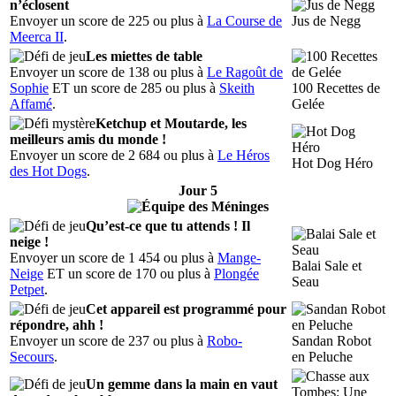
n’éclosent
Envoyer un score de 225 ou plus à
La Course de
Jus de Negg
Meerca II
.
Les miettes de table
Envoyer un score de 138 ou plus à
Le Ragoût de
Sophie
ET un score de 285 ou plus à
Skeith
100 Recettes de
Affamé
.
Gelée
Ketchup et Moutarde, les
meilleurs amis du monde !
Envoyer un score de 2 684 ou plus à
Le Héros
Hot Dog Héro
des Hot Dogs
.
Jour 5
Qu’est-ce que tu attends ! Il
neige !
Envoyer un score de 1 454 ou plus à
Mange-
Balai Sale et
Neige
ET un score de 170 ou plus à
Plongée
Seau
Petpet
.
Cet appareil est programmé pour
répondre, ahh !
Envoyer un score de 237 ou plus à
Robo-
Sandan Robot
Secours
.
en Peluche
Un gemme dans la main en vaut