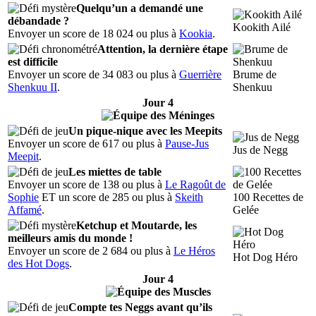
Quelqu’un a demandé une
débandade ?
Kookith Ailé
Envoyer un score de 18 024 ou plus à
Kookia
.
Attention, la dernière étape
est difficile
Envoyer un score de 34 083 ou plus à
Guerrière
Brume de
Shenkuu II
.
Shenkuu
Jour 4
Un pique-nique avec les Meepits
Envoyer un score de 617 ou plus à
Pause-Jus
Jus de Negg
Meepit
.
Les miettes de table
Envoyer un score de 138 ou plus à
Le Ragoût de
Sophie
ET un score de 285 ou plus à
Skeith
100 Recettes de
Affamé
.
Gelée
Ketchup et Moutarde, les
meilleurs amis du monde !
Envoyer un score de 2 684 ou plus à
Le Héros
Hot Dog Héro
des Hot Dogs
.
Jour 4
Compte tes Neggs avant qu’ils