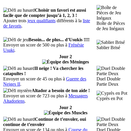
Choisir un favori est aussi
facile que de compter jusqu’à 1, 2, 3 !
Ajouter trois
jeux qualifiants
différents à la
liste
Boîte de Pièces
de favoris
.
de Jeu Inégaux
Besoin... de plus... d’Usukis !!!!
Envoyer un score de 500 ou plus à
Frénésie
Sablier Brisé
Usuki
.
Jour 2
Il neige ! Va chercher les
catapultes !
Envoyer un score de 45 ou plus à
Guerre des
Duel Double
Neiges II
.
Partie Deux
Altador a besoin de ton aide !
Envoyer un score de 723 ou plus à
Messagers
Cyprès en Pot
Altadoriens
.
Jour 2
Continue de t’envoler, oui
continue de t’envoler
Envoyer un score de 134 ou plus à
Course du
Duel Double