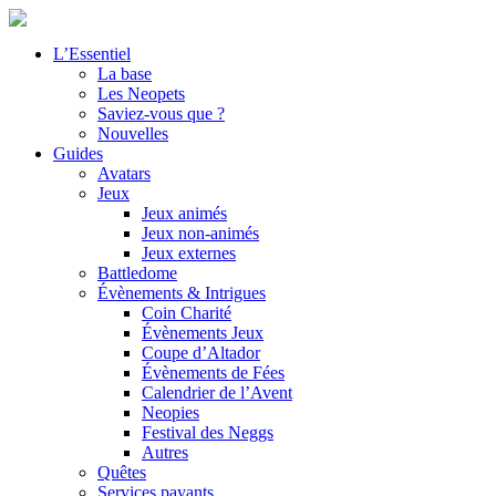
L’Essentiel
La base
Les Neopets
Saviez-vous que ?
Nouvelles
Guides
Avatars
Jeux
Jeux animés
Jeux non-animés
Jeux externes
Battledome
Évènements & Intrigues
Coin Charité
Évènements Jeux
Coupe d’Altador
Évènements de Fées
Calendrier de l’Avent
Neopies
Festival des Neggs
Autres
Quêtes
Services payants