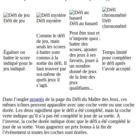
Défi de jeu
Défi mystère
Défi
Défi au hasard
chronométré
Peut être tout et
Comme le défi
n’importe quoi :
de jeu, mais
battre des
seuls les scores
scores, ajouter
Égaliser ou
à battre sont
Temps limité
des jeux à ses
battre le score
connus à la
pour compléter
favoris, jouer à
indiqué pour le
sortie du défi. Il
le défi après
un nombre
jeu indiqué.
faut trouver par
l’avoir accepté.
donné de jeux
soi-même de
de la liste des
quels jeux il
jeux
s’agit.
qualifiants...
Dans l’onglet
progrès
de la page du Défi du Maître des Jeux, ces
mêmes icônes peuvent apparaître avec une coche verte ou une coche
dorée. Les deux signifient que le défi a été complété, mais la coche
verte indique qu’il n’a pas été complété le jour de sa sortie. À
l’inverse, la coche dorée indique donc que le défi a été complété le
jour de sa sortie. Vous gagnerez un prix bonus à la fin de
l’évènement si toutes les coches sont dorées.