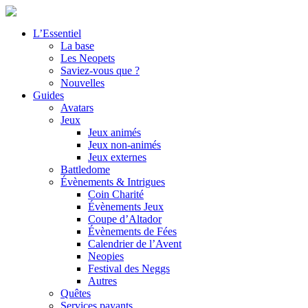
L’Essentiel
La base
Les Neopets
Saviez-vous que ?
Nouvelles
Guides
Avatars
Jeux
Jeux animés
Jeux non-animés
Jeux externes
Battledome
Évènements & Intrigues
Coin Charité
Évènements Jeux
Coupe d’Altador
Évènements de Fées
Calendrier de l’Avent
Neopies
Festival des Neggs
Autres
Quêtes
Services payants