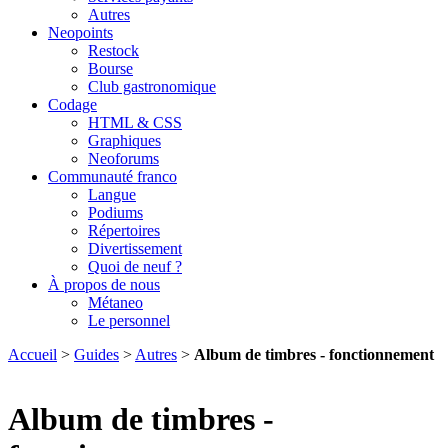
Autres
Neopoints
Restock
Bourse
Club gastronomique
Codage
HTML & CSS
Graphiques
Neoforums
Communauté franco
Langue
Podiums
Répertoires
Divertissement
Quoi de neuf ?
À propos de nous
Métaneo
Le personnel
Accueil
>
Guides
>
Autres
>
Album de timbres - fonctionnement
Album de timbres -