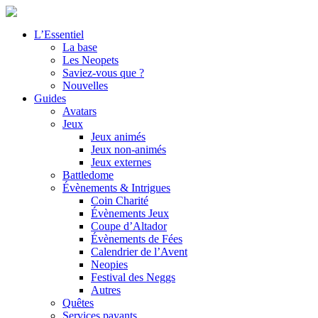
L’Essentiel
La base
Les Neopets
Saviez-vous que ?
Nouvelles
Guides
Avatars
Jeux
Jeux animés
Jeux non-animés
Jeux externes
Battledome
Évènements & Intrigues
Coin Charité
Évènements Jeux
Coupe d’Altador
Évènements de Fées
Calendrier de l’Avent
Neopies
Festival des Neggs
Autres
Quêtes
Services payants